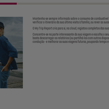
Mantenha-se sempre informado sobre o consumo de combustível ou 
verificar o itinerário da sua última visita à família, ou rever as s
O My Trip Report cria para si, na cloud, registos completos das sua
Concentre-se na parte interessante da sua viagem e escolha o se
basta descarregar os relatórios (ou partilhá-los com outros dispos
condução - e melhorar as suas viagens futuras, poupando tempo e 