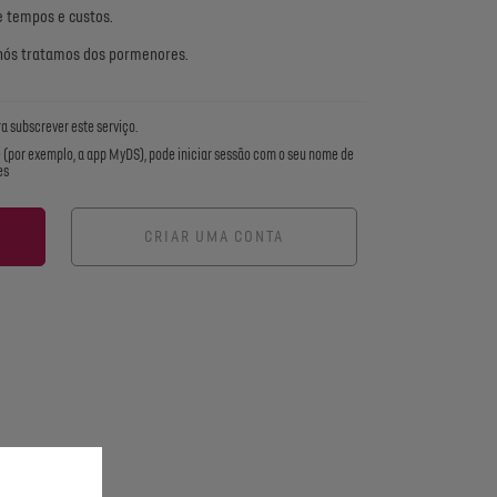
e tempos e custos.
 nós tratamos dos pormenores.
a subscrever este serviço.
te (por exemplo, a app MyDS), pode iniciar sessão com o seu nome de
es
CRIAR UMA CONTA