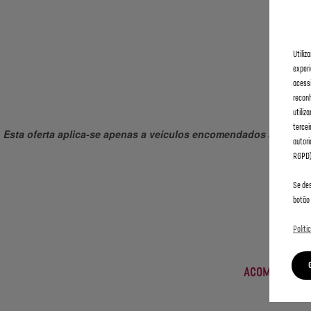
Utiliz
experi
acessi
recon
utiliz
tercei
Esta oferta aplica-se apenas a veículos encomendados antes de 
autori
RGPD)
Se des
botão 
Políti
ACOMPANHE A
VIAGEN