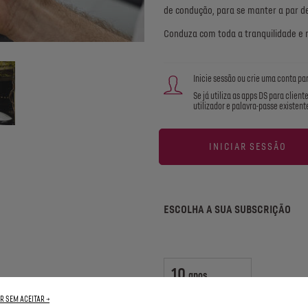
de condução, para se manter a par d
Conduza com toda a tranquilidade e
Inicie sessão ou crie uma conta par
Se já utiliza as apps DS para clien
utilizador e palavra-passe existent
INICIAR SESSÃO
ESCOLHA A SUA SUBSCRIÇÃO
10
anos
Incluído
R SEM ACEITAR →