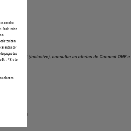
mos a melhor
stão de rede e
o o
e pode também
rocessadas por
 adequação das
ulho de 2023 (inclusive), consultar as ofertas de Connect ONE e
 (Art. 49.1a do
ou clicar no
ÃO DO SERVIÇO