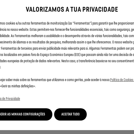
no preço da sua
viatura
VALORIZAMOS A TUA PRIVACIDADE
amos cookies e/ou outras ferramentas de monitorização (as “Ferramentas”) para garantir que lhe proporciona
ência no nosso website. Estas permitem-nos fornecer-lhe funcionalidades essenciais, tais como segurança, ge
bilidade. As Ferramentas melhoram a usabilidade e o desempenho através de várias funcionalidades, tais com
hecimento de idiomas e os resultados de pesquisa, melhorando assim o que lhe oferecemos. O nosso websit
ar Ferramentas de terceiros para enviar publicidade mais relevante para si. Algumas Ferramentas podem ser p
ros localizados em países fora do Espaço Económico Europeu (EEE) que possam ainda não ter uma decisão de
3 de julho de 2023. Para veículos encomendados depois de 3 de j
dades europeias de proteção de dados relevantes. Neste caso, a transferência baseia-se no seu consentimento
Connect PLUS.
.
ejar saber mais sobre as ferramentas que utilizamos e como geri-las, pode aceder à nossa
Política de Cookies
«Gerir as minhas definições».
MY TRIP REPORT
ca de Privacidade
GERIR AS MINHAS CONFIGURAÇÕES
ACEITAR TUDO
S SUAS
TUDO SOBRE O
ATIVAÇ
S
SERVIÇO