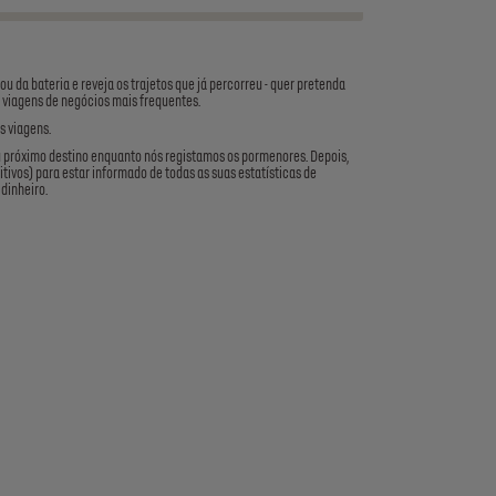
da bateria e reveja os trajetos que já percorreu - quer pretenda
uas viagens de negócios mais frequentes.
s viagens.
u próximo destino enquanto nós registamos os pormenores. Depois,
itivos) para estar informado de todas as suas estatísticas de
dinheiro.