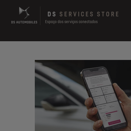
Skip
to
DS
SERVICES STORE
main
content
Espaço dos serviços conectados
Main
navigation