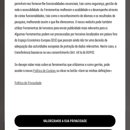
pode desbloquear com o seu veículo conectado? clique
aqui
.
permitem-nos fornecer-lhe funcionalidades essenciais, tais como segurança, gestão de
Os serviços descritos nos vídeos e brochuras estão disponíveis para veículos com data
rede e acessibilidade. As Ferramentas melhoram a usabilidade e o desempenho através
de início de garantia a partir de julho de 2025.
de várias funcionalidades, tais como o reconhecimento de idiomas e os resultados de
pesquisa, melhorando assim o que lhe oferecemos. O nosso website pode também
utilizar Ferramentas de terceiros para enviar publicidade mais relevante para si.
Algumas Ferramentas podem ser processadas por terceiros localizados em países fora
do Espaço Económico Europeu (EEE) que possam ainda não ter uma decisão de
MAIS CONFORTO, MAIS ELÉTRICO
adequação das autoridades europeias de proteção de dados relevantes. Neste caso, a
transferência baseia-se no seu consentimento (Art. 49.1a do RGPD).
Otimiza a tua experiência de condução do teu DS elétrico.
Se desejar saber mais sobre as ferramentas que utilizamos e como geri-las, pode
Para mais comodidade, precondiciona o habitáculo remotamente a partir do teu
aceder à nossa
Política de Cookies
ou clicar no botão «Gerir as minhas definições».
smartphone antes de entrares no carro. E durante a viagem, encontra as estações de
carregamento mais próximas, lugares vagos para estacionamento e vários pontos de
Política de Privacidade
interesse.
Assiste ao vídeo para saberes mais sobre os benefícios de um veículo elétrico
conectado.
VALORIZAMOS A SUA PRIVACIDADE