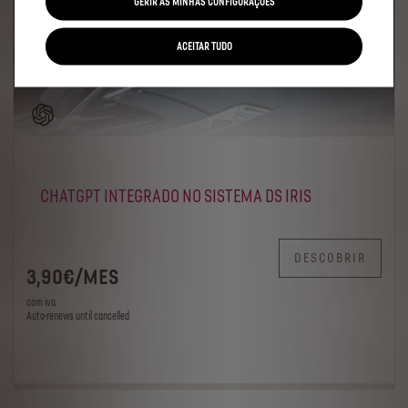
GERIR AS MINHAS CONFIGURAÇÕES
ACEITAR TUDO
CHATGPT INTEGRADO NO SISTEMA DS IRIS
DESCOBRIR
3
,90
€
/
MES
com iva
Auto-renews until cancelled