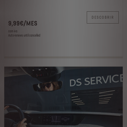
DESCOBRIR
9
,99
€
/
MES
com iva
Auto-renews until cancelled