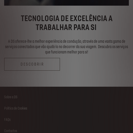
TECNOLOGIA DE EXCELÊNCIA A
TRABALHAR PARA SI
A DS oferece-lhe a melhor experiência de condução, através de uma vasta gama de
serviços conectados que vão ajudá-lo no decorrer da sua viagem. Descubra os serviços
que funcionam melhor para si!
DESCOBRIR
Sobre a DS
Footer
Política de Cookies
menu
FAQs
Contactos