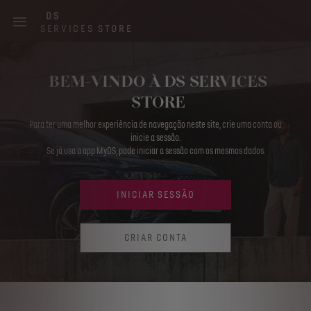
Skip
DS
to
SERVICES STORE
main
content
Main
BEM-VINDO À DS SERVICES
navigation
STORE
Para ter uma melhor experiência de navegação neste site, crie uma conta ou
inicie a sessão.
Se já usa a app MyDS, pode iniciar a sessão com os mesmos dados.
INICIAR SESSÃO
CRIAR CONTA