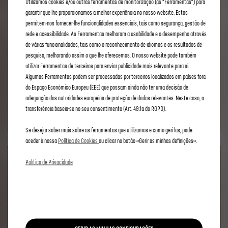
Utilizamos cookies e/ou outras ferramentas de monitorização (as “Ferramentas”) para
garantir que lhe proporcionamos a melhor experiência no nosso website. Estas
E-ROUTES
permitem-nos fornecer-lhe funcionalidades essenciais, tais como segurança, gestão de
rede e acessibilidade. As Ferramentas melhoram a usabilidade e o desempenho através
de várias funcionalidades, tais como o reconhecimento de idiomas e os resultados de
pesquisa, melhorando assim o que lhe oferecemos. O nosso website pode também
DESCOBRIR
4
,90
€
/
MES
utilizar Ferramentas de terceiros para enviar publicidade mais relevante para si.
Algumas Ferramentas podem ser processadas por terceiros localizados em países fora
com iva
do Espaço Económico Europeu (EEE) que possam ainda não ter uma decisão de
Auto-renews until cancelled
adequação das autoridades europeias de proteção de dados relevantes. Neste caso, a
transferência baseia-se no seu consentimento (Art. 49.1a do RGPD).
Se desejar saber mais sobre as ferramentas que utilizamos e como geri-las, pode
aceder à nossa
Política de Cookies
ou clicar no botão «Gerir as minhas definições».
Política de Privacidade